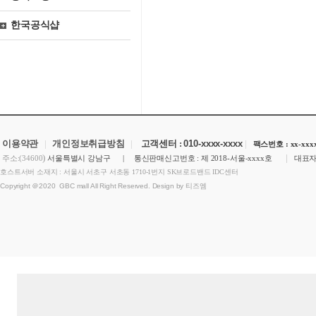
한국공식샵
이용약관
|
개인정보취급방침
|
고객센터 :
010-xxxx-xxxx
|
팩스번호 : xx-xxxx
)
|
주소:(34600
서울특별시 강남구 | 통신판매신고번호 : 제 2018-서울-xxxx호
대표자
호스트서버 소재지 : 서울시 서초구 서초동 1710-1번지 SK브로드밴드 IDC센터
Copyright ＠2020 GBC mall All Right Reserved. Design by 티즈엠