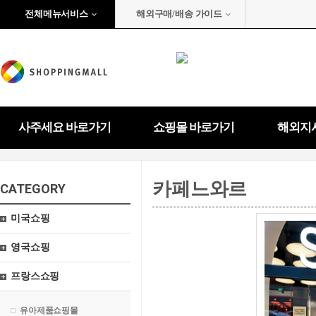
전체메뉴서비스
해외구매/배송 가이드
사주세요 바로가기
쇼핑몰 바로가기
해외지
카페느와르
CATEGORY
미국쇼핑
영국쇼핑
프랑스쇼핑
유아제품쇼핑몰