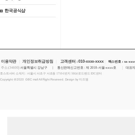
한국공식샵
이용약관
|
개인정보취급방침
|
고객센터 :
010-xxxx-xxxx
|
팩스번호 : xx-xxxx
)
|
주소:(34600
서울특별시 강남구 | 통신판매신고번호 : 제 2018-서울-xxxx호
대표자
호스트서버 소재지 : 서울시 서초구 서초동 1710-1번지 SK브로드밴드 IDC센터
Copyright ＠2020 GBC mall All Right Reserved. Design by 티즈엠