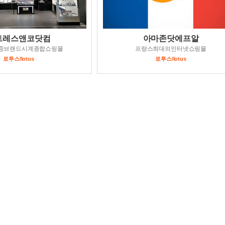
트레스앤코닷컴
아마존닷에프알
중브랜드시계종합쇼핑몰
프랑스최대의인터넷쇼핑몰
로투스/lotus
로투스/lotus