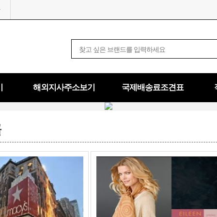
기
해외지사주소보기
국제배송료조견표
콜