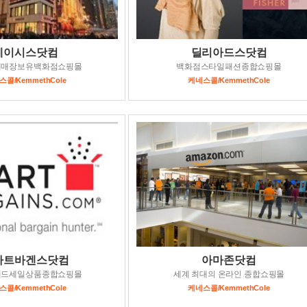
메이시스닷컴
딜리아드스닷컴
대매장보유백화점쇼핑몰
백화점스타일패션종합쇼핑몰
콜/KemmethCole
케네스콜/KemmethCole
마트바겐스닷컴
아마존닷컴
랜드세일상품종합쇼핑몰
세계 최대의 온라인 종합쇼핑몰
콜/KemmethCole
케네스콜/KemmethCole