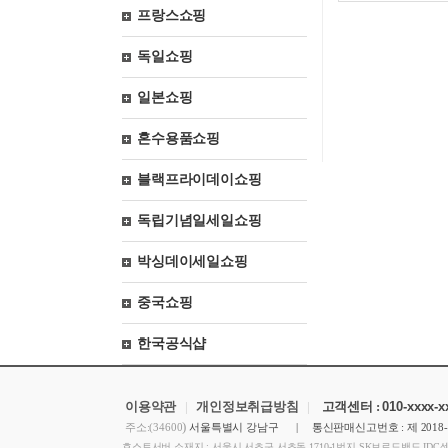
프랑스쇼핑
독일쇼핑
일본쇼핑
혼수용품쇼핑
블랙프라이데이쇼핑
독립기념일세일쇼핑
박싱데이세일쇼핑
중국쇼핑
한국공식샵
이용약관
|
개인정보취급방침
|
고객센터 :
010-xxxx-
)
주소:(34600
서울특별시 강남구 | 통신판매신고번호 : 제 2018
호스트서버 소재지 : 서울시 서초구 서초동 1710-1번지 SK브로드밴드 IDC