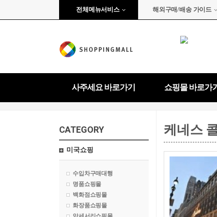
전체메뉴서비스
해외구매/배송 가이드
사주세요 바로가기
쇼핑몰 바로가
케네스 
CATEGORY
미국쇼핑
수입차구매대행
명품쇼핑몰
백화점쇼핑몰
화장품쇼핑몰
악세서리쇼핑몰