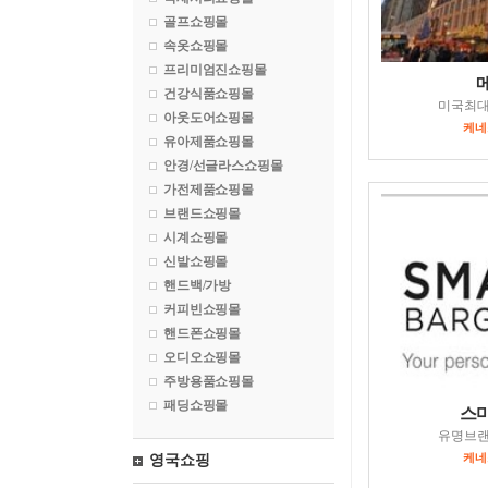
골프쇼핑몰
속옷쇼핑몰
프리미엄진쇼핑몰
건강식품쇼핑몰
미국최
아웃도어쇼핑몰
케네스
유아제품쇼핑몰
안경/선글라스쇼핑몰
가전제품쇼핑몰
브랜드쇼핑몰
시계쇼핑몰
신발쇼핑몰
핸드백/가방
커피빈쇼핑몰
핸드폰쇼핑몰
오디오쇼핑몰
주방용품쇼핑몰
패딩쇼핑몰
스
유명브
케네스
영국쇼핑